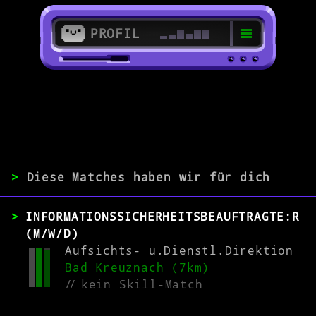
PROFIL
>
55576 Zotzenheim
>
>
Diese Matches haben wir für dich
ERFAHRUNG
INFORMATIONSSICHERHEITSBEAUFTRAGTE:R
0-1
2-5
>5
(M/W/D)
Aufsichts- u.Dienstl.Direktion
Bad Kreuznach (7km)
MATCH
//
kein Skill-Match