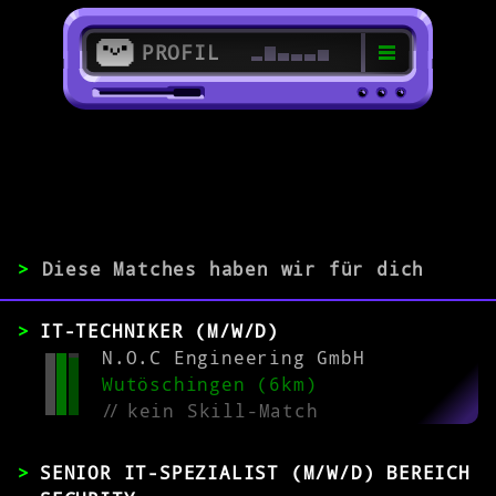
PROFIL
>
79761 Waldshut-Tiengen
>
>
Diese Matches haben wir für dich
ERFAHRUNG
IT-TECHNIKER (M/W/D)
0-1
2-5
>5
N.O.C Engineering GmbH
Wutöschingen (6km)
//
kein Skill-Match
MATCH
SENIOR IT-SPEZIALIST (M/W/D) BEREICH