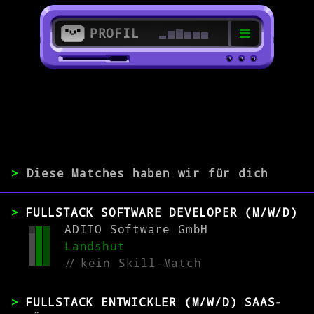
PROFIL
>
>
TypeScript-Entwickler/in
>
Diese Matches haben wir für dich
ERFAHRUNG
FULLSTACK SOFTWARE DEVELOPER (M/W/D)
ADITO Software GmbH
0-1
2-5
>5
Landshut
//
kein Skill-Match
MATCH
FULLSTACK ENTWICKLER (M/W/D) SAAS-