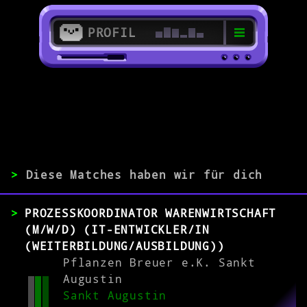
PROFIL
>
53757 Sankt Augustin
>
>
Diese Matches haben wir für dich
ERFAHRUNG
PROZESSKOORDINATOR WARENWIRTSCHAFT
0-1
2-5
>5
(M/W/D) (IT-ENTWICKLER/IN
(WEITERBILDUNG/AUSBILDUNG))
Pflanzen Breuer e.K. Sankt
MATCH
Augustin
Sankt Augustin