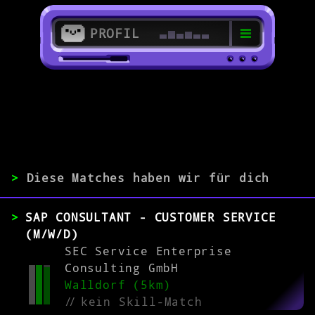
PROFIL
>
69231 Rauenberg
>
>
Diese Matches haben wir für dich
ERFAHRUNG
SAP CONSULTANT - CUSTOMER SERVICE
0-1
2-5
>5
(M/W/D)
SEC Service Enterprise
Consulting GmbH
MATCH
Walldorf (5km)
//
kein Skill-Match