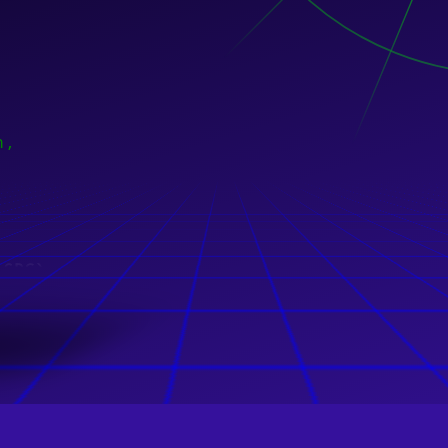
n,
(GRC)
n,