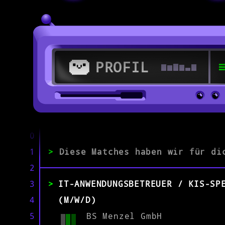
PROFIL
>
33098 Paderborn
0
1
>
Diese Matches haben wir für di
>
2
3
IT-ANWENDUNGSBETREUER / KIS-SP
ERFAHRUNG
0-1
2-5
>5
4
(M/W/D)
5
BS Menzel GmbH