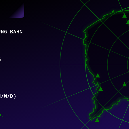
UNG BAHN
G
M/W/D)
n,