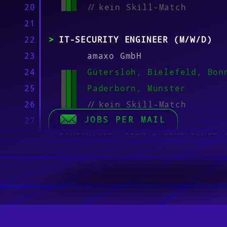
20
//
kein Skill-Match
21
22
IT-SECURITY ENGINEER (M/W/D)
23
amaxo GmbH
24
Gütersloh, Bielefeld, Bon
25
Paderborn, Münster
26
//
kein Skill-Match
JOBS PER MAIL
27
28
GOVERNANCE, RISK & COMPLIANCE 
29
MANAGER (M/W/D)
30
amaxo GmbH
31
Gütersloh, Bielefeld, Bon
32
Paderborn, Münster
33
//
kein Skill-Match