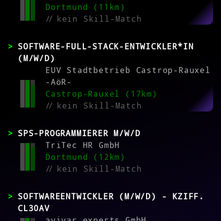
Dortmund (11km)
//
kein Skill-Match
SOFTWARE-FULL-STACK-ENTWICKLER*IN
(M/W/D)
EUV Stadtbetrieb Castrop-Rauxel
-AöR-
Castrop-Rauxel (17km)
//
kein Skill-Match
SPS-PROGRAMMIERER M/W/D
TriTec HR GmbH
Dortmund (12km)
//
kein Skill-Match
SOFTWAREENTWICKLER (M/W/D) - KZIFF.
CL30AV
avivar experts GmbH