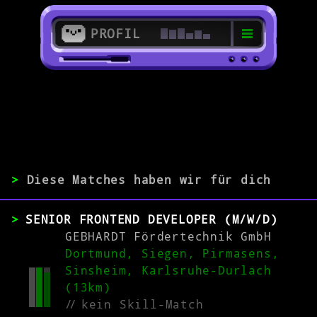
PROFIL
>
44532 Lünen
>
>
Diese Matches haben wir für dich
ERFAHRUNG
SENIOR FRONTEND DEVELOPER (M/W/D)
0-1
2-5
>5
GEBHARDT Fördertechnik GmbH
Dortmund, Siegen, Pirmasens,
Sinsheim, Karlsruhe-Durlach
MATCH
(13km)
//
kein Skill-Match