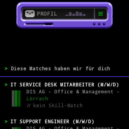
PROFIL
>
79539 Lörrach
>
>
Diese Matches haben wir für dich
ERFAHRUNG
IT SERVICE DESK MITARBEITER (M/W/D)
0-1
2-5
>5
DIS AG - Office & Management -
Lörrach
//
kein Skill-Match
MATCH
IT SUPPORT ENGINEER (M/W/D)
DIS AG - Office & Management -