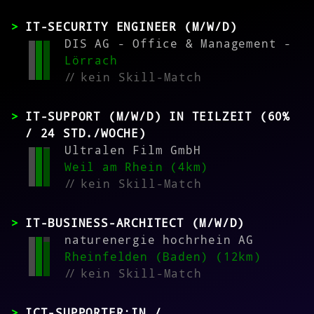
IT-SECURITY ENGINEER (M/W/D)
DIS AG - Office & Management -
Lörrach
//
kein Skill-Match
IT-SUPPORT (M/W/D) IN TEILZEIT (60%
/ 24 STD./WOCHE)
Ultralen Film GmbH
Weil am Rhein (4km)
//
kein Skill-Match
IT-BUSINESS-ARCHITECT (M/W/D)
naturenergie hochrhein AG
Rheinfelden (Baden) (12km)
//
kein Skill-Match
ICT-SUPPORTER:IN /