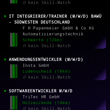
//
kein Skill-Match
IT INTEGRIERER/TRAINER (M/W/D) BAWÜ
- SÜDWESTEN DEUTSCHLAND
F H Papenmeier GmbH & Co KG
Automatisierungstechnik
Schwerte (12km)
//
kein Skill-Match
ANWENDUNGSENTWICKLER (M/W/D)
Insta GmbH
Lüdenscheid (18km)
//
kein Skill-Match
SOFTWAREENTWICKLER M/W/D
TriTec HR GmbH
Holzwickede (14km)
//
kein Skill-Match