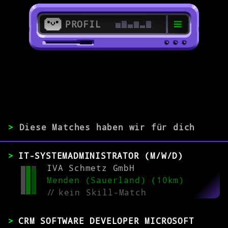
PROFIL
>
58636 Iserlohn
>
>
Diese Matches haben wir für dich
ERFAHRUNG
IT-SYSTEMADMINISTRATOR (M/W/D)
0-1
2-5
>5
IVA Schmetz GmbH
Menden (Sauerland) (10km)
//
kein Skill-Match
MATCH
CRM SOFTWARE DEVELOPER MICROSOFT