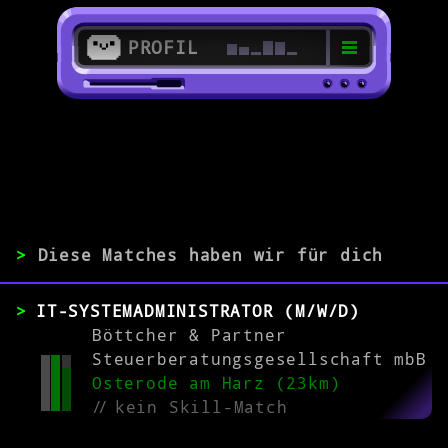
PROFIL
>
38640 Goslar
>
>
Diese Matches haben wir für dich
ERFAHRUNG
IT-SYSTEMADMINISTRATOR (M/W/D)
0-1
2-5
>5
Böttcher & Partner
Steuerberatungsgesellschaft mbB
Osterode am Harz (23km)
MATCH
//
kein Skill-Match