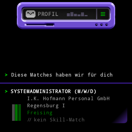
PROFIL
>
85354 Freising
>
>
Diese Matches haben wir für dich
ERFAHRUNG
SYSTEMADMINISTRATOR (M/W/D)
0-1
2-5
>5
I.K. Hofmann Personal GmbH
Regensburg I
Freising
MATCH
//
kein Skill-Match