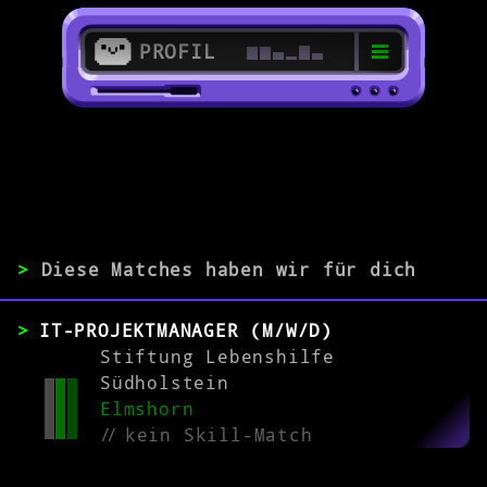
PROFIL
>
25335 Elmshorn
>
>
Diese Matches haben wir für dich
ERFAHRUNG
IT-PROJEKTMANAGER (M/W/D)
0-1
2-5
>5
Stiftung Lebenshilfe
Südholstein
Elmshorn
MATCH
//
kein Skill-Match