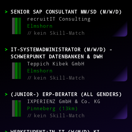
SENIOR SAP CONSULTANT MM/SD (M/W/D)
recruitIT Consulting
Elmshorn
//
kein Skill-Match
IT-SYSTEMADMINISTRATOR (M/W/D) -
SCHWERPUNKT DATENBANKEN & DWH
Teppich Kibek GmbH
Elmshorn
//
kein Skill-Match
(JUNIOR-) ERP-BERATER (ALL GENDERS)
IXPERIENZ GmbH & Co. KG
Pinneberg (13km)
//
kein Skill-Match
WERKSTUDENT:IN IT (W/M/D) KI-