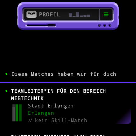
PROFIL
>
>
Cloud-Entwickler/in
>
Diese Matches haben wir für dich
ERFAHRUNG
TEAMLEITER*IN FÜR DEN BEREICH
0-1
2-5
>5
WEBTECHNIK
Stadt Erlangen
Erlangen
//
kein Skill-Match
MATCH