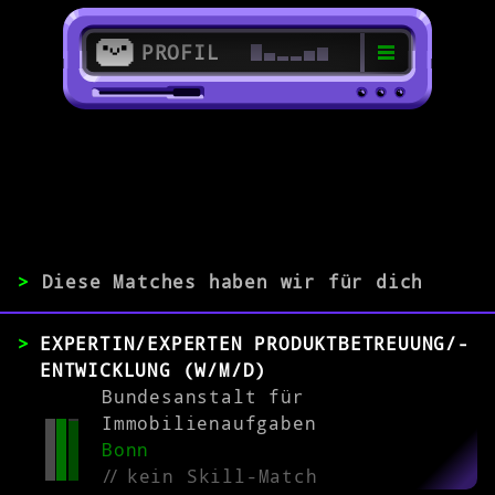
PROFIL
>
53111 Bonn
>
>
Diese Matches haben wir für dich
ERFAHRUNG
EXPERTIN/EXPERTEN PRODUKTBETREUUNG/-
0-1
2-5
>5
ENTWICKLUNG (W/M/D)
Bundesanstalt für
Immobilienaufgaben
MATCH
Bonn
//
kein Skill-Match