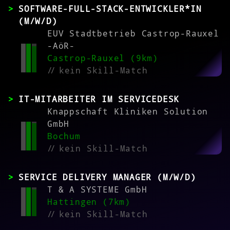
SOFTWARE-FULL-STACK-ENTWICKLER*IN
(M/W/D)
EUV Stadtbetrieb Castrop-Rauxel
-AöR-
Castrop-Rauxel (9km)
//
kein Skill-Match
IT-MITARBEITER IM SERVICEDESK
Knappschaft Kliniken Solution
GmbH
Bochum
//
kein Skill-Match
SERVICE DELIVERY MANAGER (M/W/D)
T & A SYSTEME GmbH
Hattingen (7km)
//
kein Skill-Match