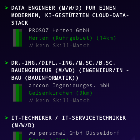
DATA ENGINEER (M/W/D) FÜR EINEN
MODERNEN, KI-GESTÜTZTEN CLOUD-DATA-
STACK
PROSOZ Herten GmbH
Herten (Ruhrgebiet) (14km)
//
kein Skill-Match
DR.-ING./DIPL.-ING./M.SC./B.SC.
BAUINGENIEUR (M/WD) (INGENIEUR/IN -
BAU (BAUINFORMATIK))
arccon Ingenieurges. mbH
Gelsenkirchen (9km)
//
kein Skill-Match
IT-TECHNIKER / IT-SERVICETECHNIKER
(M/W/D)
wu personal GmbH Düsseldorf