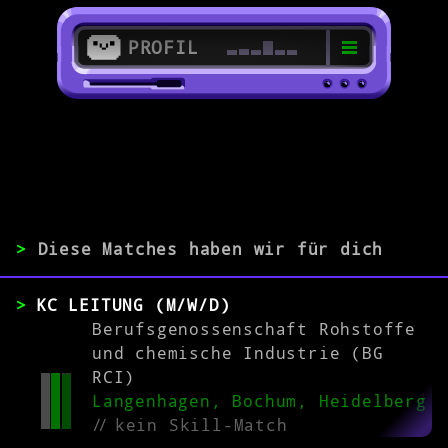
PROFIL
>
44787 Bochum
>
>
Diese Matches haben wir für dich
ERFAHRUNG
KC LEITUNG (M/W/D)
0-1
2-5
>5
Berufsgenossenschaft Rohstoffe
und chemische Industrie (BG
RCI)
MATCH
Langenhagen, Bochum, Heidelberg
//
kein Skill-Match