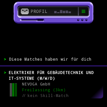
PROFIL
>
5101 Bergheim
>
>
Diese Matches haben wir für dich
ERFAHRUNG
ELEKTRIKER FÜR GEBÄUDETECHNIK UND
0-1
2-5
>5
IT-SYSTEME (M/W/D)
NEVOGA GmbH
Freilassing (3km)
MATCH
//
kein Skill-Match